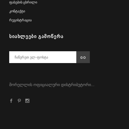
ფასების ცხრილი
კონტაქტი
რეგისტრაცია
ᲡᲘᲐᲮᲚᲔᲔᲑᲘ ᲒᲐᲛᲝᲬᲔᲠᲐ
მორელლის ოფიციალური დისტრიბუტორი...