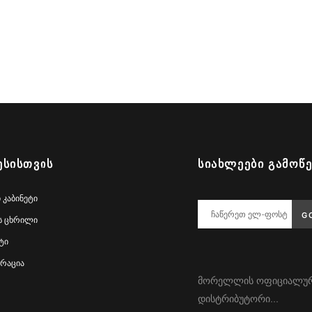
ᲔᲡᲘᲡᲗᲕᲘᲡ
ᲡᲘᲐᲮᲚᲔᲔᲑᲘ ᲒᲐᲛᲝᲬ
 კაბინეტი
ს ცხრილი
ტი
რაცია
მორელლის ოფიციალუ
დისტრიბუტორი...