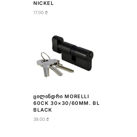
NICKEL
17.00
₾
ᲪᲘᲚᲘᲜᲓᲠᲘ MORELLI
60CK 30×30/60MM. BL
BLACK
39.00
₾