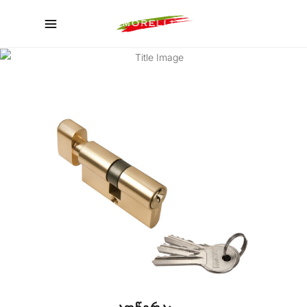
ᲙᲐᲢᲐᲚᲝᲒᲘ