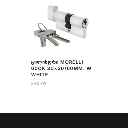
ᲪᲘᲚᲘᲜᲓᲠᲘ MORELLI
60CK 30×30/60MM. W
WHITE
39.00
₾