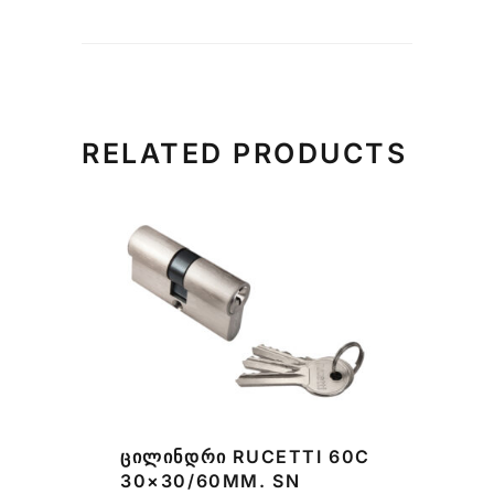
RELATED PRODUCTS
ᲪᲘᲚᲘᲜᲓᲠᲘ RUCETTI 60C
30×30/60MM. SN