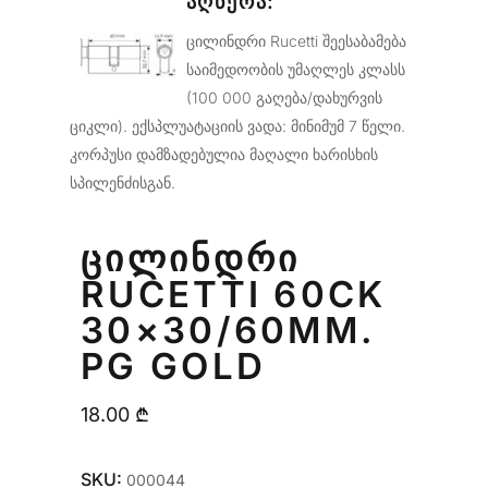
ᲐᲦᲬᲔᲠᲐ:
ცილინდრი Rucetti შეესაბამება
საიმედოობის უმაღლეს კლასს
(100 000 გაღება/დახურვის
ციკლი). ექსპლუატაციის ვადა: მინიმუმ 7 წელი.
კორპუსი დამზადებულია მაღალი ხარისხის
სპილენძისგან.
ᲪᲘᲚᲘᲜᲓᲠᲘ
RUCETTI 60CK
30×30/60MM.
PG GOLD
18.00
₾
SKU:
000044