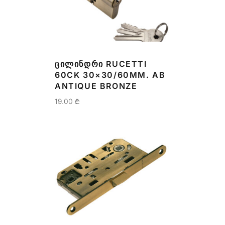
ᲪᲘᲚᲘᲜᲓᲠᲘ RUCETTI
60CK 30×30/60MM. AB
ANTIQUE BRONZE
19.00
₾