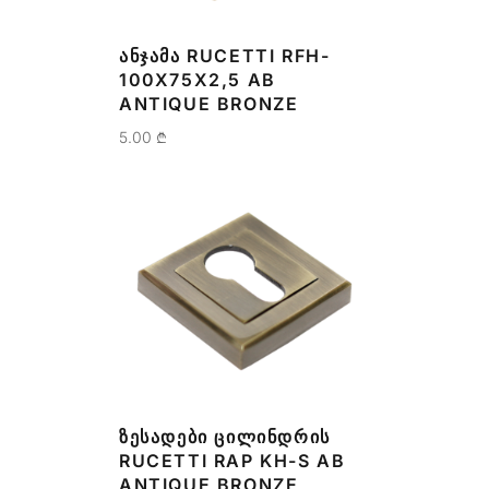
ᲐᲜᲯᲐᲛᲐ RUCETTI RFH-
100X75X2,5 AB
ANTIQUE BRONZE
5.00
₾
ᲖᲔᲡᲐᲓᲔᲑᲘ ᲪᲘᲚᲘᲜᲓᲠᲘᲡ
RUCETTI RAP KH-S AB
ANTIQUE BRONZE