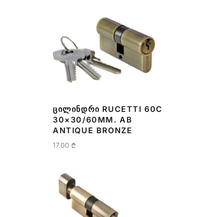
ᲪᲘᲚᲘᲜᲓᲠᲘ RUCETTI 60C
30×30/60MM. AB
ANTIQUE BRONZE
17.00
₾