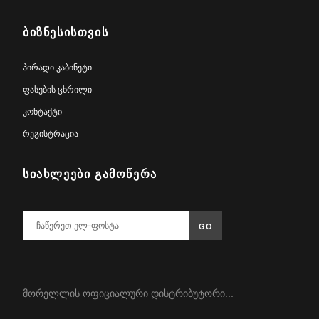
ᲑᲘᲖᲜᲔᲡᲘᲡᲗᲕᲘᲡ
პირადი კაბინეტი
ფასების ცხრილი
კონტაქტი
რეგისტრაცია
ᲡᲘᲐᲮᲚᲔᲔᲑᲘ ᲒᲐᲛᲝᲬᲔᲠᲐ
მორელლის ოფიციალური დისტრიბუტორი...