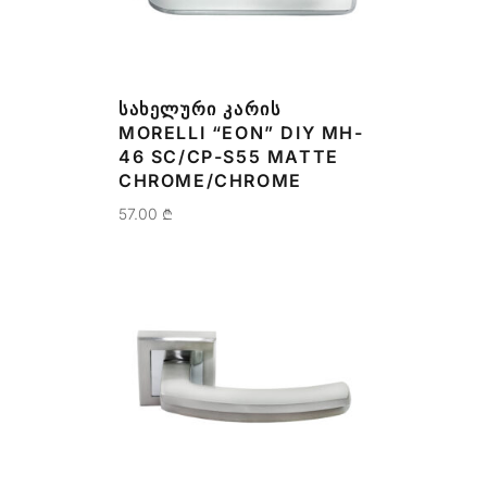
ᲡᲐᲮᲔᲚᲣᲠᲘ ᲙᲐᲠᲘᲡ
MORELLI “EON” DIY MH-
46 SC/CP-S55 MATTE
CHROME/CHROME
57.00
₾