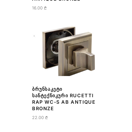
16.00
₾
ᲑᲠᲣᲜᲡᲐᲙᲔᲢᲘ
ᲡᲐᲜᲢᲔᲥᲜᲘᲙᲣᲠᲘ RUCETTI
RAP WC-S AB ANTIQUE
BRONZE
22.00
₾