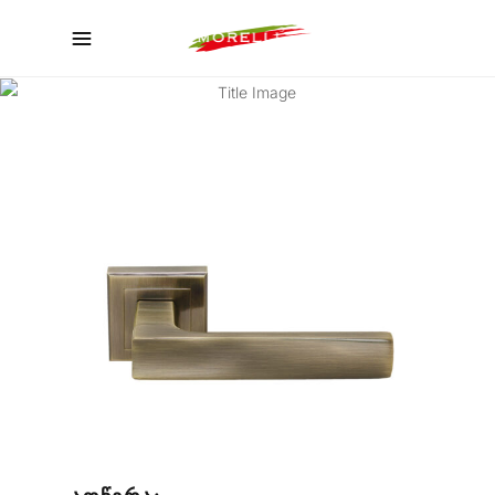
ᲙᲐᲢᲐᲚᲝᲒᲘ