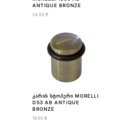
ANTIQUE BRONZE
24.00
₾
ᲙᲐᲠᲘᲡ ᲡᲢᲝᲞᲔᲠᲘ MORELLI
DS3 AB ANTIQUE
BRONZE
19.00
₾