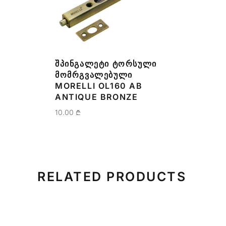
ᲨᲞᲘᲜᲒᲐᲚᲔᲢᲘ ᲢᲝᲠᲡᲣᲚᲘ
ᲛᲝᲛᲠᲒᲕᲐᲚᲔᲑᲣᲚᲘ
MORELLI OL160 AB
ANTIQUE BRONZE
10.00
₾
RELATED PRODUCTS