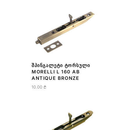
ᲨᲞᲘᲜᲒᲐᲚᲔᲢᲘ ᲢᲝᲠᲡᲣᲚᲘ
MORELLI L 160 AB
ANTIQUE BRONZE
10.00
₾