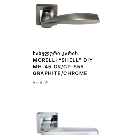
ᲡᲐᲮᲔᲚᲣᲠᲘ ᲙᲐᲠᲘᲡ
MORELLI “SHELL” DIY
MH-45 GR/CP-S55
GRAPHITE/CHROME
57.00
₾