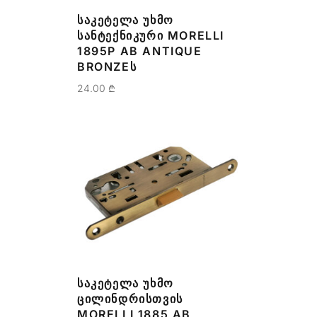
ᲡᲐᲙᲔᲢᲔᲚᲐ ᲣᲮᲛᲝ
ᲡᲐᲜᲢᲔᲥᲜᲘᲙᲣᲠᲘ MORELLI
1895P AB ANTIQUE
BRONZEᲡ
24.00
₾
ᲡᲐᲙᲔᲢᲔᲚᲐ ᲣᲮᲛᲝ
ᲪᲘᲚᲘᲜᲓᲠᲘᲡᲗᲕᲘᲡ
MORELLI 1885 AB