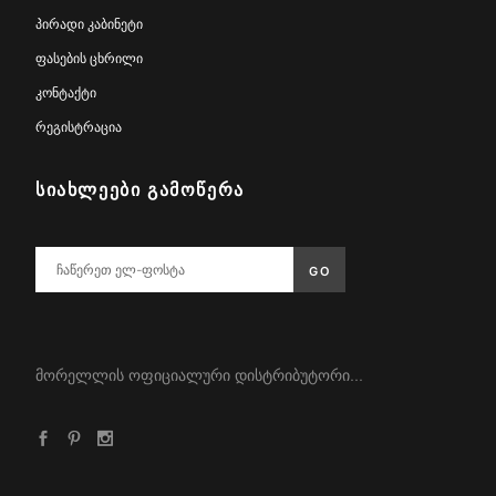
პირადი კაბინეტი
ფასების ცხრილი
კონტაქტი
რეგისტრაცია
ᲡᲘᲐᲮᲚᲔᲔᲑᲘ ᲒᲐᲛᲝᲬᲔᲠᲐ
მორელლის ოფიციალური დისტრიბუტორი...