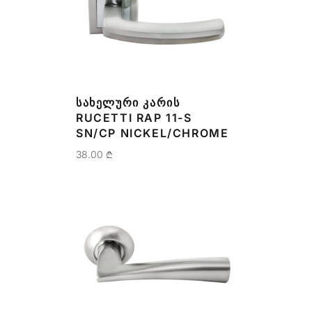
ᲡᲐᲮᲔᲚᲣᲠᲘ ᲙᲐᲠᲘᲡ
RUCETTI RAP 11-S
SN/CP NICKEL/CHROME
38.00
₾