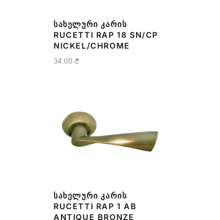
ᲡᲐᲮᲔᲚᲣᲠᲘ ᲙᲐᲠᲘᲡ
RUCETTI RAP 18 SN/CP
NICKEL/CHROME
34.00
₾
ᲡᲐᲮᲔᲚᲣᲠᲘ ᲙᲐᲠᲘᲡ
RUCETTI RAP 1 AB
ANTIQUE BRONZE