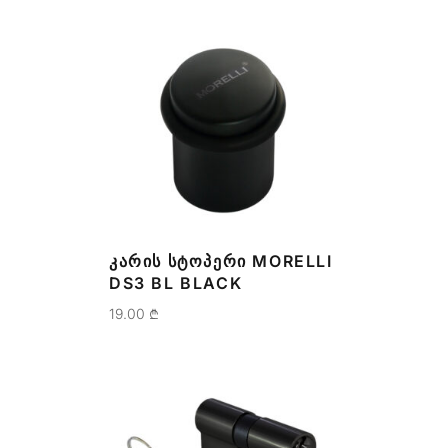
ᲙᲐᲠᲘᲡ ᲡᲢᲝᲞᲔᲠᲘ MORELLI
DS3 BL BLACK
19.00
₾