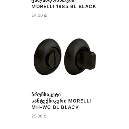
ᲪᲘᲚᲘᲜᲓᲠᲘᲡᲗᲕᲘᲡ
MORELLI 1885 BL BLACK
24.00
₾
ᲑᲠᲣᲜᲡᲐᲙᲔᲢᲘ
ᲡᲐᲜᲢᲔᲥᲜᲘᲙᲣᲠᲘ MORELLI
MH-WC BL BLACK
29.00
₾