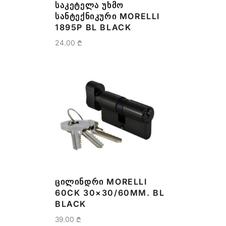
ᲡᲐᲙᲔᲢᲔᲚᲐ ᲣᲮᲛᲝ
ᲡᲐᲜᲢᲔᲥᲜᲘᲙᲣᲠᲘ MORELLI
1895P BL BLACK
24.00
₾
ᲪᲘᲚᲘᲜᲓᲠᲘ MORELLI
60CK 30×30/60MM. BL
BLACK
39.00
₾