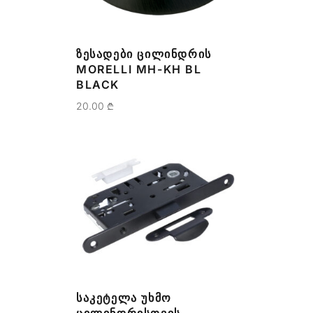
ᲖᲔᲡᲐᲓᲔᲑᲘ ᲪᲘᲚᲘᲜᲓᲠᲘᲡ
MORELLI MH-KH BL
BLACK
20.00
₾
ᲡᲐᲙᲔᲢᲔᲚᲐ ᲣᲮᲛᲝ