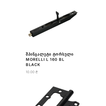
ᲨᲞᲘᲜᲒᲐᲚᲔᲢᲘ ᲢᲝᲠᲡᲣᲚᲘ
MORELLI L 160 BL
BLACK
10.00
₾