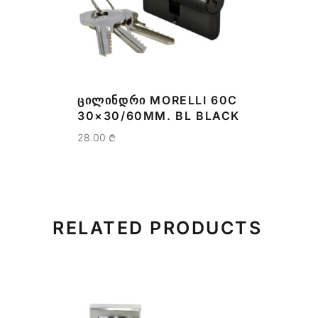
ᲪᲘᲚᲘᲜᲓᲠᲘ MORELLI 60C
30×30/60MM. BL BLACK
28.00
₾
RELATED PRODUCTS