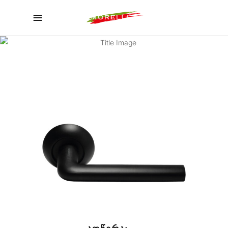
ᲙᲐᲢᲐᲚᲝᲒᲘ