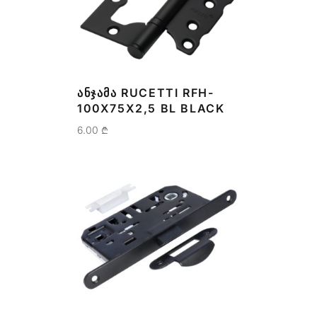
ᲐᲜᲯᲐᲛᲐ RUCETTI RFH-
100X75X2,5 BL BLACK
6.00
₾