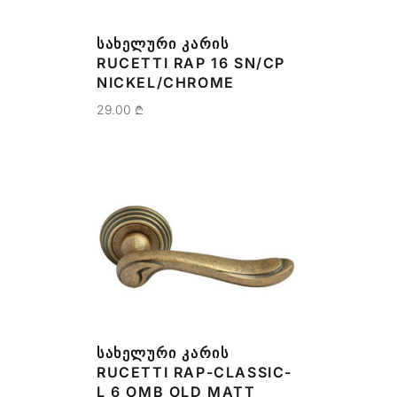
ᲡᲐᲮᲔᲚᲣᲠᲘ ᲙᲐᲠᲘᲡ
RUCETTI RAP 16 SN/CP
NICKEL/CHROME
29.00
₾
ᲡᲐᲮᲔᲚᲣᲠᲘ ᲙᲐᲠᲘᲡ
RUCETTI RAP-CLASSIC-
L 6 OMB OLD MATT