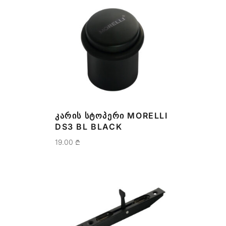
ᲙᲐᲠᲘᲡ ᲡᲢᲝᲞᲔᲠᲘ MORELLI
DS3 BL BLACK
19.00
₾