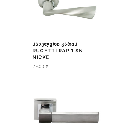
ᲡᲐᲮᲔᲚᲣᲠᲘ ᲙᲐᲠᲘᲡ
RUCETTI RAP 1 SN
NICKE
29.00
₾