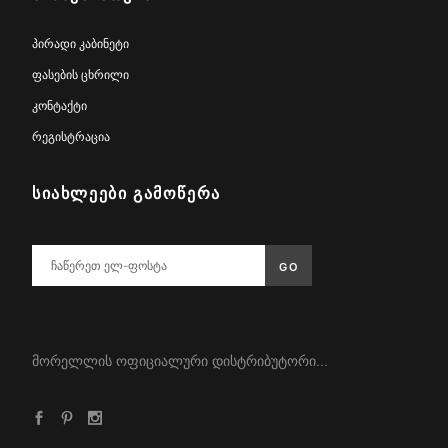
პირადი კაბინეტი
ფასების ცხრილი
კონტაქტი
რეგისტრაცია
ᲡᲘᲐᲮᲚᲔᲔᲑᲘ ᲒᲐᲛᲝᲬᲔᲠᲐ
მორელლის ოფიციალური დისტრიბუტორი...