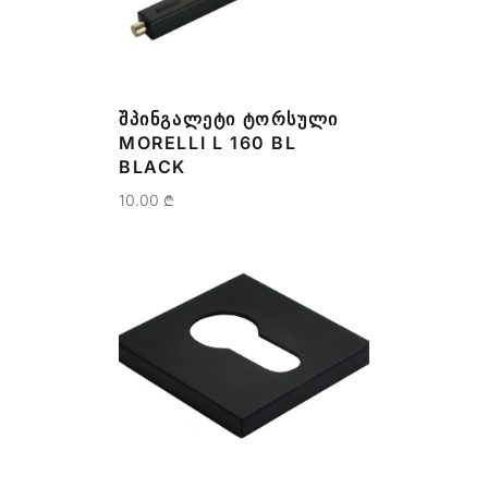
ᲨᲞᲘᲜᲒᲐᲚᲔᲢᲘ ᲢᲝᲠᲡᲣᲚᲘ
MORELLI L 160 BL
BLACK
10.00
₾