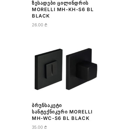
ᲖᲔᲡᲐᲓᲔᲑᲘ ᲪᲘᲚᲘᲜᲓᲠᲘᲡ
MORELLI MH-KH-S6 BL
BLACK
26.00
₾
ᲑᲠᲣᲜᲡᲐᲙᲔᲢᲘ
ᲡᲐᲜᲢᲔᲥᲜᲘᲙᲣᲠᲘ MORELLI
MH-WC-S6 BL BLACK
35.00
₾