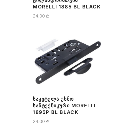
ᲪᲘᲚᲘᲜᲓᲠᲘᲡᲗᲕᲘᲡ
MORELLI 1885 BL BLACK
24.00
₾
ᲡᲐᲙᲔᲢᲔᲚᲐ ᲣᲮᲛᲝ
ᲡᲐᲜᲢᲔᲥᲜᲘᲙᲣᲠᲘ MORELLI
1895P BL BLACK
24.00
₾