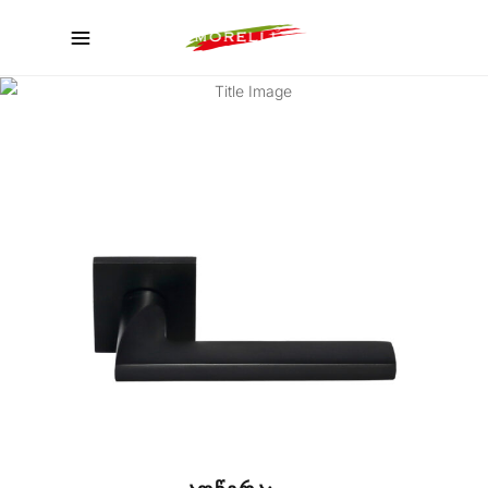
ᲙᲐᲢᲐᲚᲝᲒᲘ