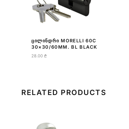
ᲪᲘᲚᲘᲜᲓᲠᲘ MORELLI 60C
30×30/60MM. BL BLACK
28.00
₾
RELATED PRODUCTS