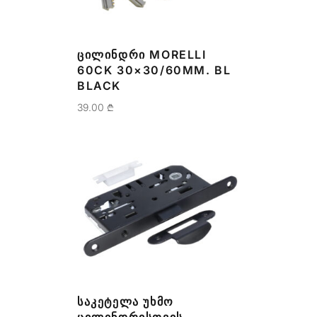
ᲪᲘᲚᲘᲜᲓᲠᲘ MORELLI
60CK 30×30/60MM. BL
BLACK
39.00
₾
ᲡᲐᲙᲔᲢᲔᲚᲐ ᲣᲮᲛᲝ