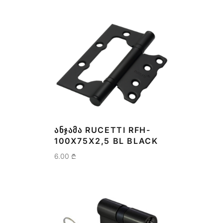
ᲐᲜᲯᲐᲛᲐ RUCETTI RFH-
100X75X2,5 BL BLACK
6.00
₾