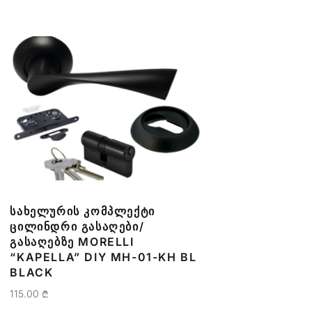
ᲡᲐᲮᲔᲚᲣᲠᲘᲡ ᲙᲝᲛᲞᲚᲔᲥᲢᲘ
ᲪᲘᲚᲘᲜᲓᲠᲘ ᲒᲐᲡᲐᲦᲔᲑᲘ/
ᲒᲐᲡᲐᲦᲔᲑᲖᲔ MORELLI
“KAPELLA” DIY MH-01-KH BL
BLACK
115.00
₾