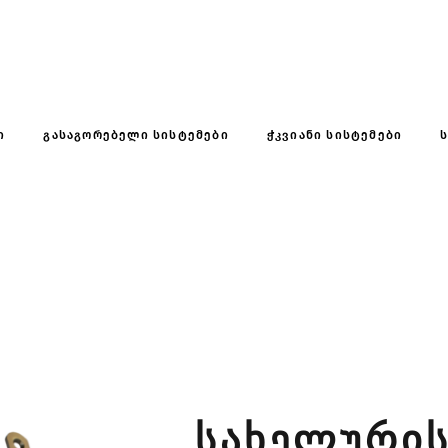
Ი
ᲒᲐᲡᲐᲒᲝᲠᲔᲑᲔᲚᲘ ᲡᲘᲡᲢᲔᲛᲔᲑᲘ
ᲭᲙᲕᲘᲐᲜᲘ ᲡᲘᲡᲢᲔᲛᲔᲑᲘ
ᲙᲐᲢᲐᲚᲝᲒᲘ
ᲡᲐᲮᲔᲚᲣᲠᲘᲡ