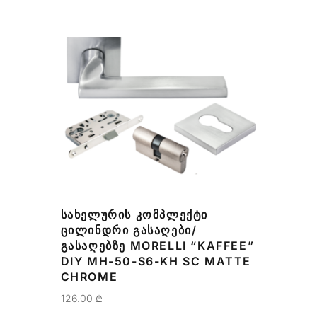
ᲡᲐᲮᲔᲚᲣᲠᲘᲡ ᲙᲝᲛᲞᲚᲔᲥᲢᲘ
ᲪᲘᲚᲘᲜᲓᲠᲘ ᲒᲐᲡᲐᲦᲔᲑᲘ/
ᲒᲐᲡᲐᲦᲔᲑᲖᲔ MORELLI “KAFFEE”
DIY MH-50-S6-KH SC MATTE
CHROME
126.00
₾