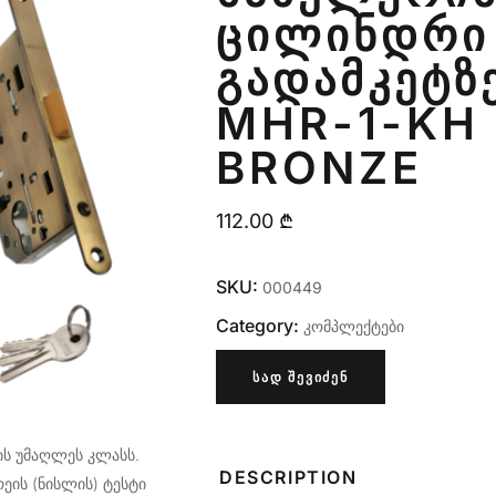
ᲪᲘᲚᲘᲜᲓᲠᲘ 
ᲒᲐᲓᲐᲛᲙᲔᲢᲖ
MHR-1-KH
BRONZE
112.00
₾
SKU:
000449
Category:
კომპლექტები
ᲡᲐᲓ ᲨᲔᲕᲘᲫᲔᲜ
ბის უმაღლეს კლასს.
DESCRIPTION
ეის (ნისლის) ტესტი