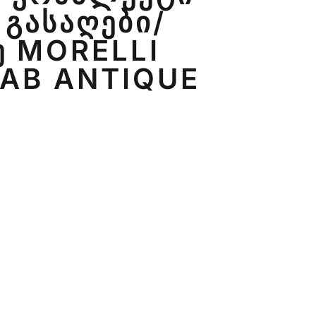
ᲒᲐᲡᲐᲦᲔᲑᲘ/
Ე MORELLI
 AB ANTIQUE