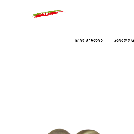
ᲩᲕᲔᲜ ᲨᲔᲡᲐᲮᲔᲑ
ᲙᲐᲢᲐᲚᲝᲒ