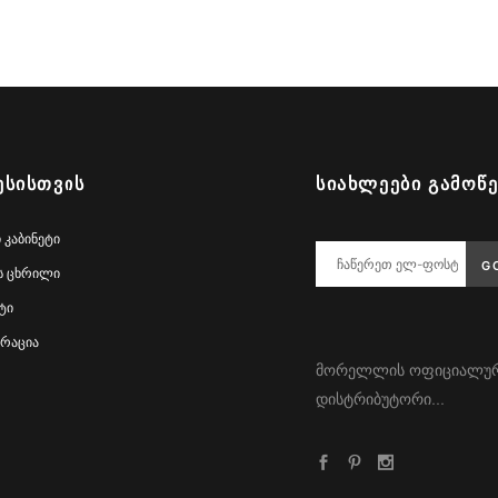
ᲔᲡᲘᲡᲗᲕᲘᲡ
ᲡᲘᲐᲮᲚᲔᲔᲑᲘ ᲒᲐᲛᲝᲬ
 კაბინეტი
ს ცხრილი
ტი
რაცია
მორელლის ოფიციალუ
დისტრიბუტორი...