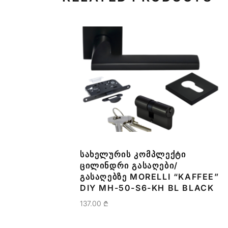
ᲡᲐᲮᲔᲚᲣᲠᲘᲡ ᲙᲝᲛᲞᲚᲔᲥᲢᲘ
ᲪᲘᲚᲘᲜᲓᲠᲘ ᲒᲐᲡᲐᲦᲔᲑᲘ/
ᲒᲐᲡᲐᲦᲔᲑᲖᲔ MORELLI “KAFFEE”
DIY MH-50-S6-KH BL BLACK
137.00
₾