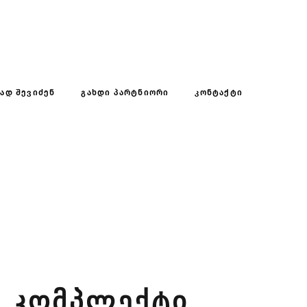
ᲡᲐᲓ ᲨᲔᲕᲘᲫᲔᲜ
ᲒᲐᲮᲓᲘ ᲞᲐᲠᲢᲜᲘᲝᲠᲘ
ᲙᲝᲜᲢᲐᲥᲢᲘ
 ᲙᲝᲛᲞᲚᲔᲥᲢᲘ