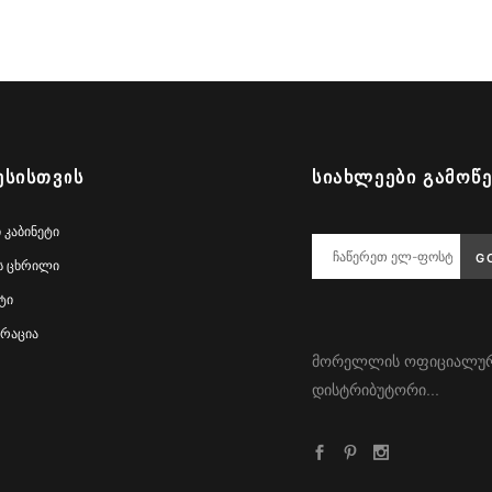
ᲔᲡᲘᲡᲗᲕᲘᲡ
ᲡᲘᲐᲮᲚᲔᲔᲑᲘ ᲒᲐᲛᲝᲬ
 კაბინეტი
ს ცხრილი
ტი
რაცია
მორელლის ოფიციალუ
დისტრიბუტორი...