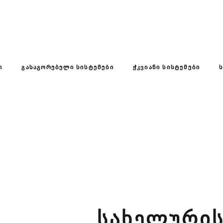
Ი
ᲒᲐᲡᲐᲒᲝᲠᲔᲑᲔᲚᲘ ᲡᲘᲡᲢᲔᲛᲔᲑᲘ
ᲭᲙᲕᲘᲐᲜᲘ ᲡᲘᲡᲢᲔᲛᲔᲑᲘ
ᲙᲐᲢᲐᲚᲝᲒᲘ
ᲡᲐᲮᲔᲚᲣᲠᲘᲡ