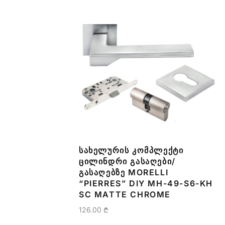
ᲡᲐᲮᲔᲚᲣᲠᲘᲡ ᲙᲝᲛᲞᲚᲔᲥᲢᲘ
ᲪᲘᲚᲘᲜᲓᲠᲘ ᲒᲐᲡᲐᲦᲔᲑᲘ/
ᲒᲐᲡᲐᲦᲔᲑᲖᲔ MORELLI
“PIERRES” DIY MH-49-S6-KH
SC MATTE CHROME
126.00
₾