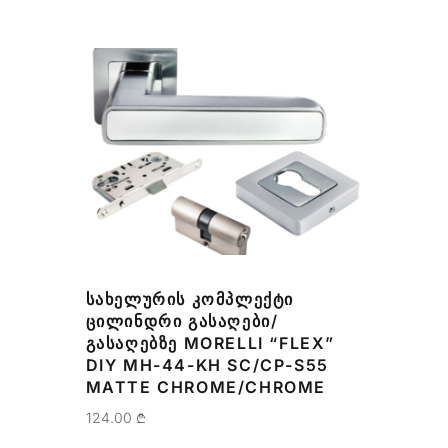
ᲡᲐᲮᲔᲚᲣᲠᲘᲡ ᲙᲝᲛᲞᲚᲔᲥᲢᲘ
ᲪᲘᲚᲘᲜᲓᲠᲘ ᲒᲐᲡᲐᲦᲔᲑᲘ/
ᲒᲐᲡᲐᲦᲔᲑᲖᲔ MORELLI “FLEX”
DIY MH-44-KH SC/CP-S55
MATTE CHROME/CHROME
124.00
₾