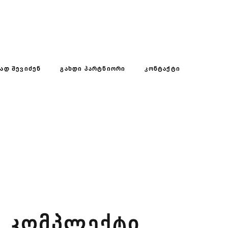
ᲡᲐᲓ ᲨᲔᲕᲘᲫᲔᲜ
ᲒᲐᲮᲓᲘ ᲞᲐᲠᲢᲜᲘᲝᲠᲘ
ᲙᲝᲜᲢᲐᲥᲢᲘ
 ᲙᲝᲛᲞᲚᲔᲥᲢᲘ