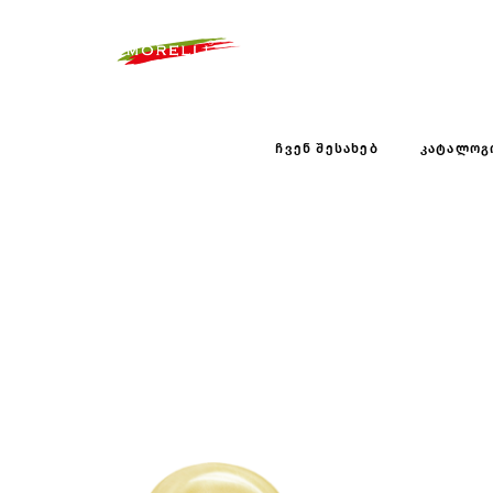
ᲩᲕᲔᲜ ᲨᲔᲡᲐᲮᲔᲑ
ᲙᲐᲢᲐᲚᲝᲒ