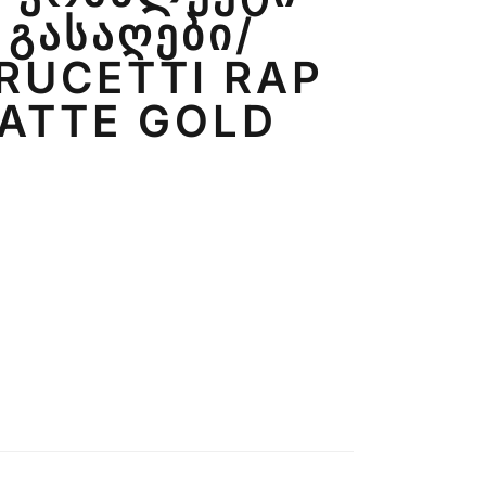
ᲒᲐᲡᲐᲦᲔᲑᲘ/
 RUCETTI RAP
MATTE GOLD