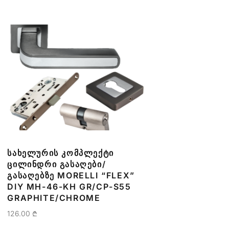
ᲡᲐᲮᲔᲚᲣᲠᲘᲡ ᲙᲝᲛᲞᲚᲔᲥᲢᲘ
ᲪᲘᲚᲘᲜᲓᲠᲘ ᲒᲐᲡᲐᲦᲔᲑᲘ/
ᲒᲐᲡᲐᲦᲔᲑᲖᲔ MORELLI “FLEX”
DIY MH-46-KH GR/CP-S55
GRAPHITE/CHROME
126.00
₾