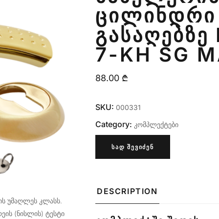
ᲪᲘᲚᲘᲜᲓᲠᲘ 
ᲒᲐᲡᲐᲦᲔᲑᲖᲔ
7-KH SG 
88.00
₾
SKU:
000331
Category:
კომპლექტები
ᲡᲐᲓ ᲨᲔᲕᲘᲫᲔᲜ
DESCRIPTION
ბის უმაღლეს კლასს.
ეის (ნისლის) ტესტი