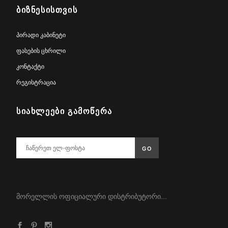
ᲑᲘᲖᲜᲔᲡᲘᲡᲗᲕᲘᲡ
პირადი კაბინეტი
ფასების ცხრილი
კონტაქტი
რეგისტრაცია
ᲡᲘᲐᲮᲚᲔᲔᲑᲘ ᲒᲐᲛᲝᲬᲔᲠᲐ
მორელლის ოფიციალური დისტრიბუტორი...