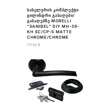
ᲡᲐᲮᲔᲚᲣᲠᲘᲡ ᲙᲝᲛᲞᲚᲔᲥᲢᲘ
ᲪᲘᲚᲘᲜᲓᲠᲘ ᲒᲐᲡᲐᲦᲔᲑᲘ/
ᲒᲐᲡᲐᲦᲔᲑᲖᲔ MORELLI
“SANIBEL” DIY MH-39-
KH SC/CP-S MATTE
CHROME/CHROME
117.00
₾