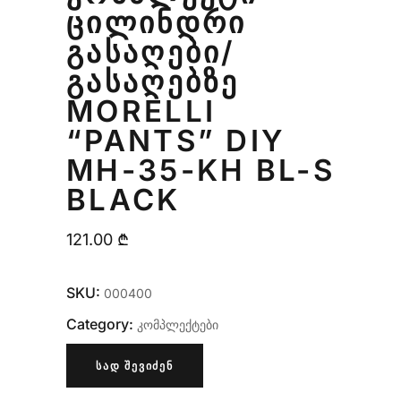
ᲪᲘᲚᲘᲜᲓᲠᲘ
ᲒᲐᲡᲐᲦᲔᲑᲘ/
ᲒᲐᲡᲐᲦᲔᲑᲖᲔ
MORELLI
“PANTS” DIY
MH-35-KH BL-S
BLACK
121.00
₾
SKU:
000400
Category:
კომპლექტები
ᲡᲐᲓ ᲨᲔᲕᲘᲫᲔᲜ