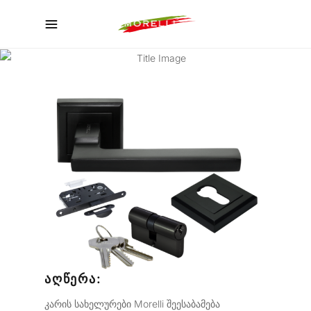
ᲙᲐᲢᲐᲚᲝᲒᲘ
ᲐᲦᲬᲔᲠᲐ:
კარის სახელურები Morelli შეესაბამება