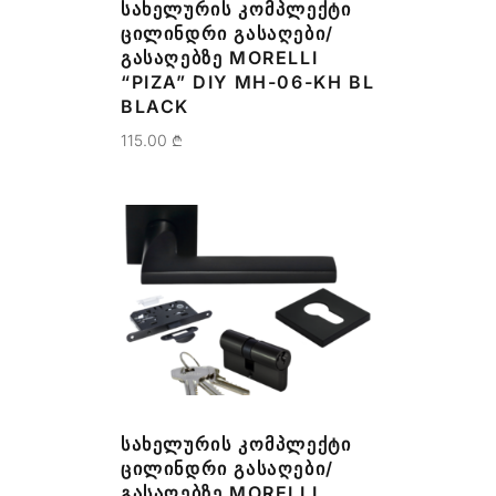
ᲡᲐᲮᲔᲚᲣᲠᲘᲡ ᲙᲝᲛᲞᲚᲔᲥᲢᲘ
ᲪᲘᲚᲘᲜᲓᲠᲘ ᲒᲐᲡᲐᲦᲔᲑᲘ/
ᲒᲐᲡᲐᲦᲔᲑᲖᲔ MORELLI
“PIZA” DIY MH-06-KH BL
BLACK
115.00
₾
ᲡᲐᲮᲔᲚᲣᲠᲘᲡ ᲙᲝᲛᲞᲚᲔᲥᲢᲘ
ᲪᲘᲚᲘᲜᲓᲠᲘ ᲒᲐᲡᲐᲦᲔᲑᲘ/
ᲒᲐᲡᲐᲦᲔᲑᲖᲔ MORELLI