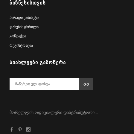
ᲑᲘᲖᲜᲔᲡᲘᲡᲗᲕᲘᲡ
პირადი კაბინეტი
ფასების ცხრილი
კონტაქტი
რეგისტრაცია
ᲡᲘᲐᲮᲚᲔᲔᲑᲘ ᲒᲐᲛᲝᲬᲔᲠᲐ
მორელლის ოფიციალური დისტრიბუტორი...