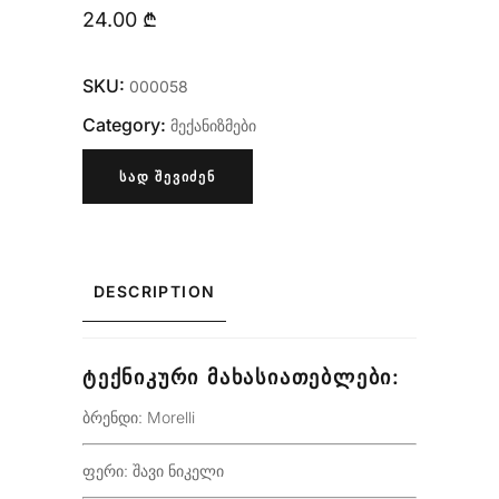
24.00
₾
SKU:
000058
Category:
მექანიზმები
ᲡᲐᲓ ᲨᲔᲕᲘᲫᲔᲜ
DESCRIPTION
ᲢᲔᲥᲜᲘᲙᲣᲠᲘ ᲛᲐᲮᲐᲡᲘᲐᲗᲔᲑᲚᲔᲑᲘ:
ბრენდი: Morelli
ფერი: შავი ნიკელი