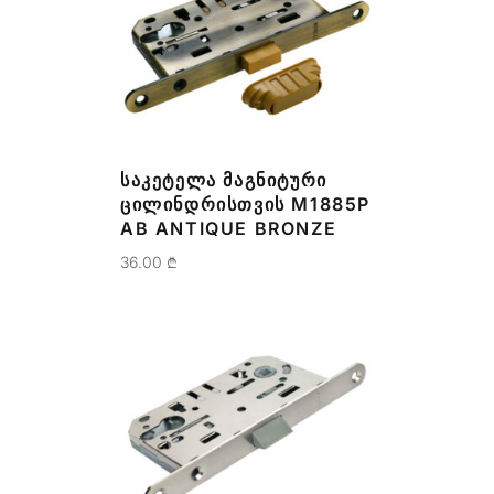
ᲡᲐᲙᲔᲢᲔᲚᲐ ᲛᲐᲒᲜᲘᲢᲣᲠᲘ
ᲪᲘᲚᲘᲜᲓᲠᲘᲡᲗᲕᲘᲡ M1885P
AB ANTIQUE BRONZE
36.00
₾