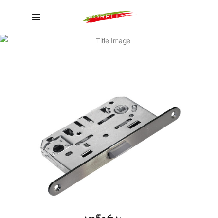
ᲙᲐᲢᲐᲚᲝᲒᲘ