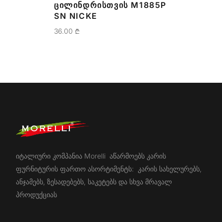
ᲪᲘᲚᲘᲜᲓᲠᲘᲡᲗᲕᲘᲡ M1885P
SN NICKE
36.00
₾
იტალიური კომპანია Morelli აწარმოებს კარის
ფურნიტურის ფართო ასორტიმენტს: კარის სახელურებს,
ანჯამებს, ზესადებებს, საკეტებს და სხვა მრავალ
პროდუქციას