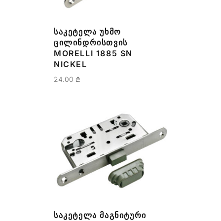
ᲡᲐᲙᲔᲢᲔᲚᲐ ᲣᲮᲛᲝ
ᲪᲘᲚᲘᲜᲓᲠᲘᲡᲗᲕᲘᲡ
MORELLI 1885 SN
NICKEL
24.00
₾
ᲡᲐᲙᲔᲢᲔᲚᲐ ᲛᲐᲒᲜᲘᲢᲣᲠᲘ