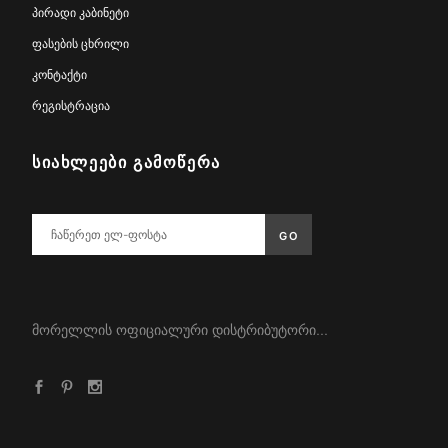
პირადი კაბინეტი
ფასების ცხრილი
კონტაქტი
რეგისტრაცია
ᲡᲘᲐᲮᲚᲔᲔᲑᲘ ᲒᲐᲛᲝᲬᲔᲠᲐ
მორელლის ოფიციალური დისტრიბუტორი...