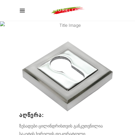
ᲙᲐᲢᲐᲚᲝᲒᲘ
ᲐᲦᲬᲔᲠᲐ:
ზესადები ცილინდრისთვის განკუთვნილია
საკეტის ხვრელის დეკორატიული