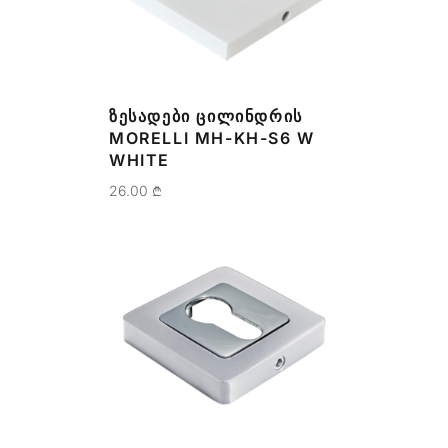
ᲖᲔᲡᲐᲓᲔᲑᲘ ᲪᲘᲚᲘᲜᲓᲠᲘᲡ
MORELLI MH-KH-S6 W
WHITE
26.00
₾