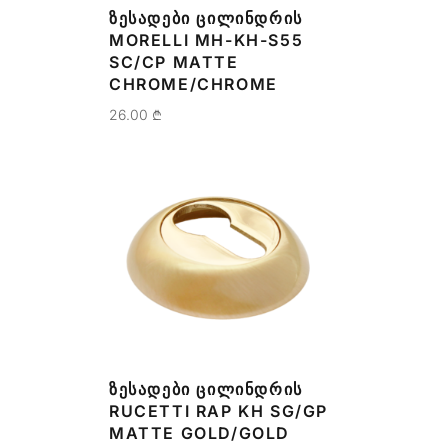
ᲖᲔᲡᲐᲓᲔᲑᲘ ᲪᲘᲚᲘᲜᲓᲠᲘᲡ
MORELLI MH-KH-S55
SC/CP MATTE
CHROME/CHROME
26.00
₾
ᲖᲔᲡᲐᲓᲔᲑᲘ ᲪᲘᲚᲘᲜᲓᲠᲘᲡ
RUCETTI RAP KH SG/GP
MATTE GOLD/GOLD