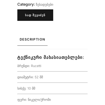
Category:
ზესადებები
ᲡᲐᲓ ᲨᲔᲕᲘᲫᲔᲜ
DESCRIPTION
ᲢᲔᲥᲜᲘᲙᲣᲠᲘ ᲛᲐᲮᲐᲡᲘᲐᲗᲔᲑᲚᲔᲑᲘ:
ბრენდი: Rucetti
დიამეტრი: 52 მმ
სისქე: 10 მმ
ფერი: ნიკელი/ქრომი