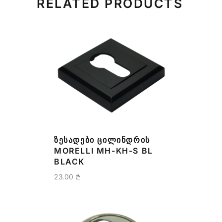
RELATED PRODUCTS
ᲖᲔᲡᲐᲓᲔᲑᲘ ᲪᲘᲚᲘᲜᲓᲠᲘᲡ
MORELLI MH-KH-S BL
BLACK
23.00
₾